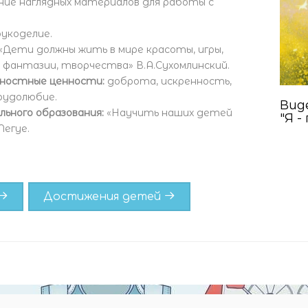
ние наглядных материалов для работы с
рукоделие.
«Дети должны жить в мире красоты, игры,
а, фантазии, творчества» В.А.Сухомлинский.
чностные ценности:
доброта, искренность,
удолюбие.
Вид
льного образования:
«Научить наших детей
"Я -
Легуе.
Достижения детей