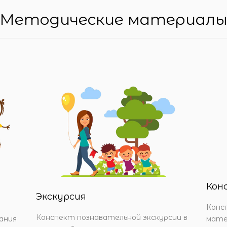
Методические материал
Кон
Экскурсия
Конс
Конспект познавательной экскурсии в
мате
ания