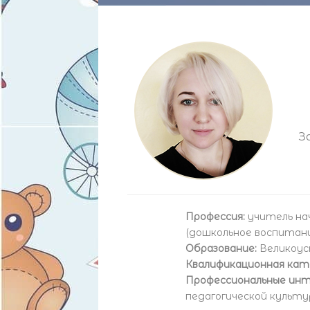
З
Профессия:
учитель нач
(дошкольное воспитание
Образование:
Великоус
Квалификационная кат
Профессиональные инт
педагогической культ