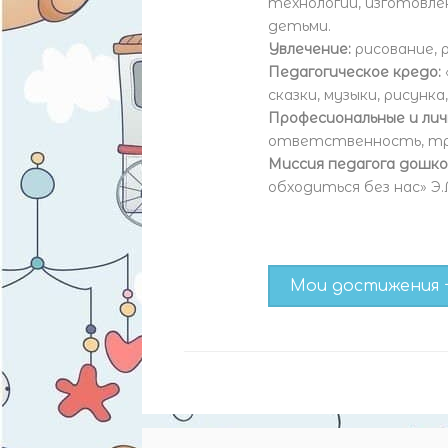
технологии, изготовле
детьми.
Увлечение:
рисование, 
Педагогическое кредо:
сказки, музыки, рисунк
Професиональные и ли
ответственность, тр
Миссия педагога дошко
обходиться без нас» Э.
Мои достижения