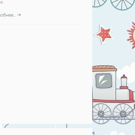
е.
бнее...