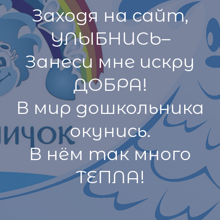
Заходя на сайт,
УЛЫБНИСЬ–
Занеси мне искру
ДОБРА!
В мир дошкольника
окунись.
В нём так много
ТЕПЛА!