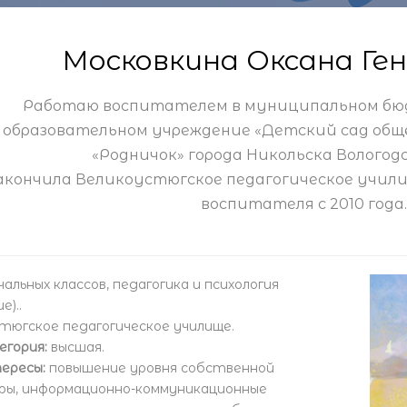
Московкина Оксана Ге
Работаю воспитателем в муниципальном бю
образовательном учреждение «Детский сад общ
«Родничок» города Никольска Вологод
акончила Великоустюгское педагогическое учил
воспитателя с 2010 года.
альных классов, педагогика и психология
)..
тюгское педагогическое училище.
егория:
высшая.
ересы:
повышение уровня собственной
уры, информационно-коммуникационные