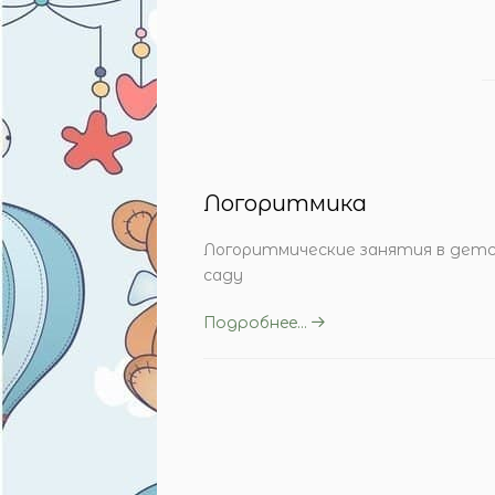
Логоритмика
Логоритмические занятия в дет
саду
Подробнее...