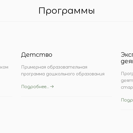
Программы
Детство
Экс
дея
ском
Примерная образовательная
Прог
программа дошкольного образования
деят
Подробнее...
стар
Подро