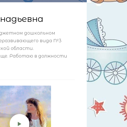
ннадьевна
джетном дошкольном
еразвивающего вида №3
ской области.
ище. Работаю в должности