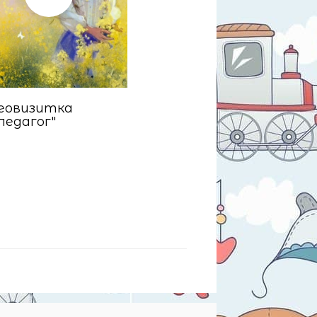
еовизитка
 педагог"